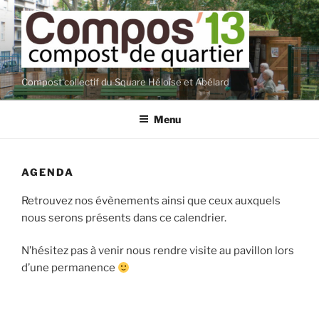
Aller
au
contenu
principal
Compost collectif du Square Héloïse et Abélard
Menu
AGENDA
Retrouvez nos évènements ainsi que ceux auxquels
nous serons présents dans ce calendrier.
N’hésitez pas à venir nous rendre visite au pavillon lors
d’une permanence