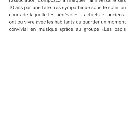
l’association Compos13 à marquer l’anniversaire des
10 ans par une fête très sympathique sous le soleil au
cours de laquelle les bénévoles – actuels et anciens-
ont pu vivre avec les habitants du quartier un moment
convivial en musique (grâce au groupe «Les papis
fous») autour d’un repas partagé.
Ils ont pu aussi repartir avec «l’affiche des 10 ans» qu’ils
ont réalisée eux-mêmes grâce à l’atelier de sérigraphie
ambulant de l’artiste Camille Balestra.