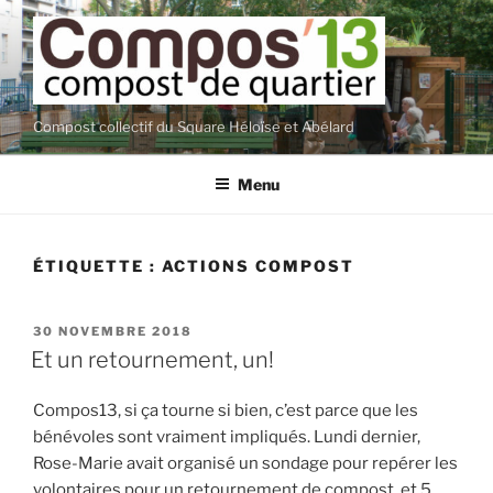
Aller
au
contenu
principal
Compost collectif du Square Héloïse et Abélard
Menu
ÉTIQUETTE :
ACTIONS COMPOST
PUBLIÉ
30 NOVEMBRE 2018
LE
Et un retournement, un!
Compos13, si ça tourne si bien, c’est parce que les
bénévoles sont vraiment impliqués. Lundi dernier,
Rose-Marie avait organisé un sondage pour repérer les
volontaires pour un retournement de compost, et 5