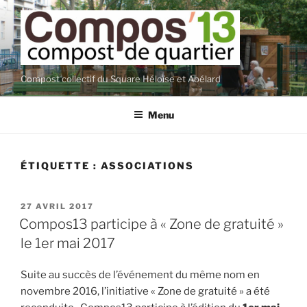
Aller
au
contenu
principal
Compost collectif du Square Héloïse et Abélard
Menu
ÉTIQUETTE :
ASSOCIATIONS
PUBLIÉ
27 AVRIL 2017
LE
Compos13 participe à « Zone de gratuité »
le 1er mai 2017
Suite au succès de l’événement du même nom en
novembre 2016, l’initiative « Zone de gratuité » a été