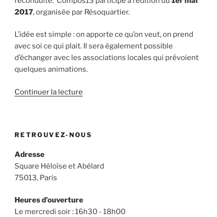
reconduite. Compos13 participe à l’édition du
1er mai
2017
, organisée par Résoquartier.
L’idée est simple : on apporte ce qu’on veut, on prend
avec soi ce qui plait. Il sera également possible
d’échanger avec les associations locales qui prévoient
quelques animations.
de
Continuer la lecture
« Compos13
participe
à
RETROUVEZ-NOUS
« Zone
de
Adresse
gratuité »
Square Héloïse et Abélard
le
75013, Paris
1er
mai
Heures d’ouverture
2017 »
Le mercredi soir : 16h30 - 18h00