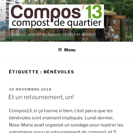
Aller
au
contenu
principal
Compost collectif du Square Héloïse et Abélard
Menu
ÉTIQUETTE :
BÉNÉVOLES
PUBLIÉ
30 NOVEMBRE 2018
LE
Et un retournement, un!
Compos13, si ça tourne si bien, c’est parce que les
bénévoles sont vraiment impliqués. Lundi dernier,
Rose-Marie avait organisé un sondage pour repérer les
volontaires pour un retournement de compost, et 5