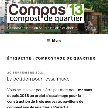
Aller
au
contenu
principal
Compost collectif du Square Héloïse et Abélard
Menu
ÉTIQUETTE :
COMPOSTAGE DE QUARTIER
PUBLIÉ
20 SEPTEMBRE 2021
LE
La pétition pour l’essaimage
Vous ne le savez peut-être pas mais nous
menons
depuis 2018 un projet d’essaimage pour la
construction de trois nouveaux pavillons de
compostage de quartier à Paris 13.