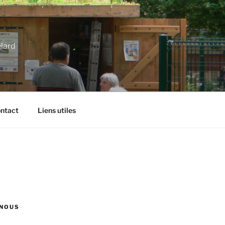
élard
ntact
Liens utiles
NOUS