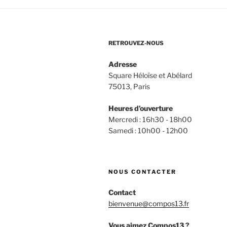
à
l’événemen
de
RETROUVEZ-NOUS
Compos’13
! »
Adresse
Square Héloïse et Abélard
75013, Paris
Heures d’ouverture
Mercredi : 16h30 - 18h00
Samedi : 10h00 - 12h00
NOUS CONTACTER
Contact
bienvenue@compos13.fr
Vous aimez Compos13 ?