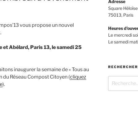
Adresse
Square Héloïse
75013, Paris
ompos’13 vous propose un nouvel
Heures d’ouve
.
Le mercredi so
Le samedi mati
 et Abélard, Paris 13, le samedi 25
RECHERCHER
aitons inaugurer la semaine de « Tous au
on du Réseau Compost Citoyen (
cliquez
Recherche
se
).
pour
: