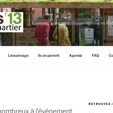
Compost collectif du Square Héloïse et Ab
L’essaimage
Ils en parlent
Agenda
FAQ
Co
RETROUVEZ-
 nombreux à l’événement