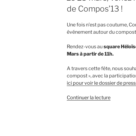
de Compos’13 !
Une fois n’est pas coutume, C
événement autour du compost
Rendez-vous au
square Héloïse
Mars à partir de 11h.
A travers cette fête, nous souh
compost », avec la participati
ici pour voir le dossier de pres
de
Continuer la lecture
« Le
25
mars,
venez
nombreux