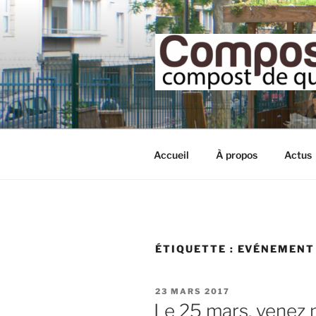
Aller
au
contenu
principal
Accueil
À propos
Actus
ÉTIQUETTE :
EVÉNEMENT
PUBLIÉ
23 MARS 2017
LE
Le 25 mars, venez