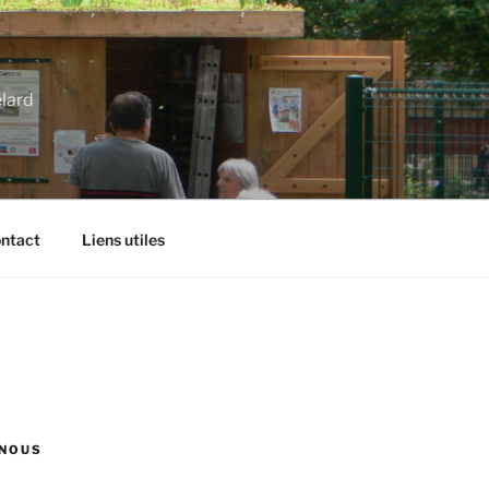
élard
ntact
Liens utiles
NOUS