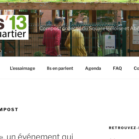
Compost collectif du Square Héloïse et Ab
L’essaimage
Ils en parlent
Agenda
FAQ
Co
OMPOST
RETROUVEZ-
», un événement qui