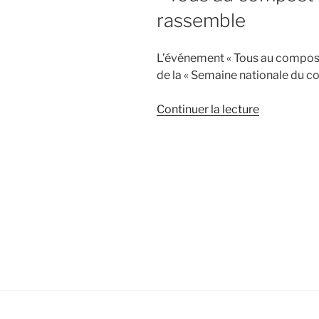
rassemble
L’événement « Tous au compost 
de la « Semaine nationale du c
de
Continuer la lecture
« « Tous
au
compost »,
un
événement
qui
rassemble 