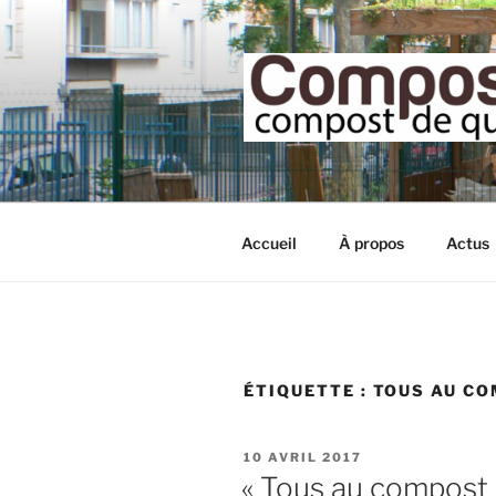
Aller
au
contenu
principal
Accueil
À propos
Actus
ÉTIQUETTE :
TOUS AU C
PUBLIÉ
10 AVRIL 2017
LE
« Tous au compost 