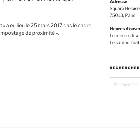
Adresse
Square Héloïse
75013, Paris
» a eu lieu le 25 mars 2017 das le cadre
Heures d’ouve
ompostage de proximité ».
Le mercredi so
Le samedi mati
RECHERCHER
Recherche
pour
:
»