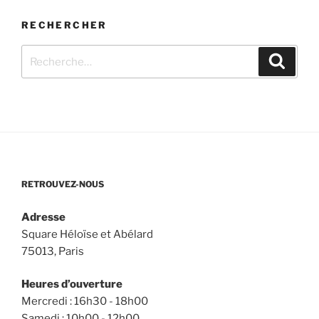
RECHERCHER
Recherche
Recher
pour
:
RETROUVEZ-NOUS
Adresse
Square Héloïse et Abélard
75013, Paris
Heures d’ouverture
Mercredi : 16h30 - 18h00
Samedi : 10h00 - 12h00