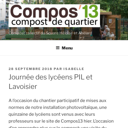
Aller
au
contenu
principal
Compost collectif du Square Héloïse et Abélard
Menu
PUBLIÉ
28 SEPTEMBRE 2018
PAR
ISABELLE
LE
Journée des lycéens PIL et
Lavoisier
A l’occasion du chantier participatif de mises aux
normes de notre installation photovoltaïque, une
quinzaine de lycéens sont venus avec leurs
professeurs sur le site de Compos13 hier. L’occasion