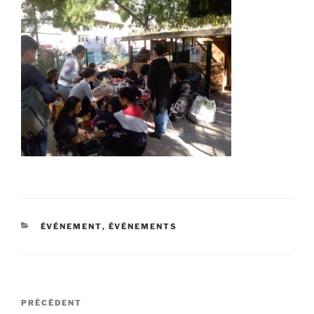
CATÉGORIES
ÉVÉNEMENT
,
ÉVÉNEMENTS
Navigation
Article
PRÉCÉDENT