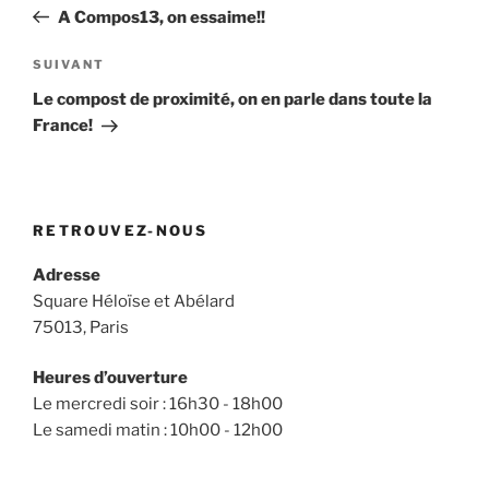
de
précédent
A Compos13, on essaime!!
l’article
Article
SUIVANT
suivant
Le compost de proximité, on en parle dans toute la
France!
RETROUVEZ-NOUS
Adresse
Square Héloïse et Abélard
75013, Paris
Heures d’ouverture
Le mercredi soir : 16h30 - 18h00
Le samedi matin : 10h00 - 12h00