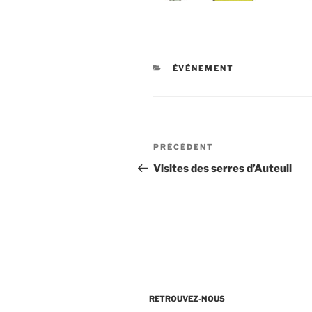
CATÉGORIES
ÉVÉNEMENT
Navigation
Article
PRÉCÉDENT
de
précédent
Visites des serres d’Auteuil
l’article
RETROUVEZ-NOUS