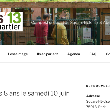
Compost collectif du Square Héloïse et Ab
L’essaimage
Ils en parlent
Agenda
FAQ
Co
RETROUVEZ-
 8 ans le samedi 10 juin
Adresse
Square Héloïse
75013, Paris