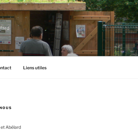
élard
ntact
Liens utiles
NOUS
 et Abélard