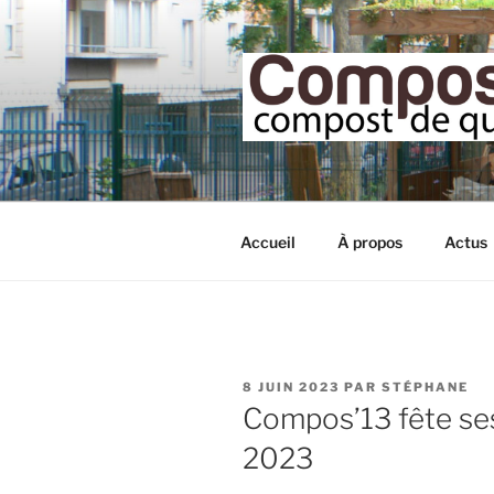
Aller
au
contenu
principal
Accueil
À propos
Actus
PUBLIÉ
8 JUIN 2023
PAR
STÉPHANE
LE
Compos’13 fête ses
2023