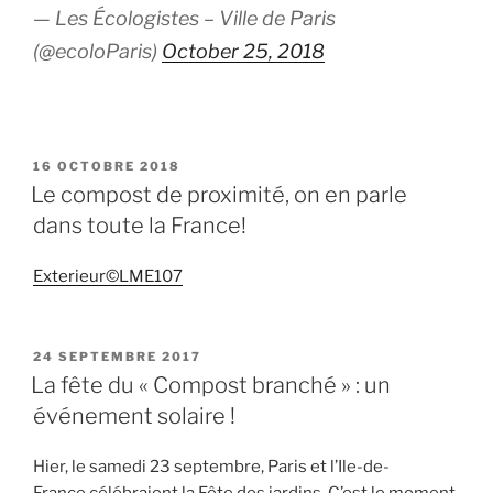
— Les Écologistes – Ville de Paris
(@ecoloParis)
October 25, 2018
PUBLIÉ
16 OCTOBRE 2018
LE
Le compost de proximité, on en parle
dans toute la France!
Exterieur©LME107
PUBLIÉ
24 SEPTEMBRE 2017
LE
La fête du « Compost branché » : un
événement solaire !
Hier, le samedi 23 septembre, Paris et l’Ile-de-
France célébraient la Fête des jardins. C’est le moment