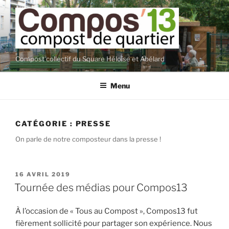
Aller
au
contenu
principal
Compost collectif du Square Héloïse et Abélard
Menu
CATÉGORIE :
PRESSE
On parle de notre composteur dans la presse !
PUBLIÉ
16 AVRIL 2019
LE
Tournée des médias pour Compos13
À l’occasion de « Tous au Compost », Compos13 fut
fièrement sollicité pour partager son expérience. Nous