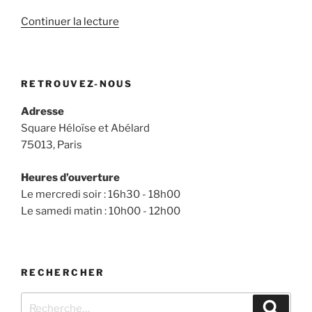
de
Continuer la lecture
« On
parle
de
RETROUVEZ-NOUS
notre
composteur
Adresse
sur
Square Héloïse et Abélard
France
75013, Paris
Bleu »
Heures d’ouverture
Le mercredi soir : 16h30 - 18h00
Le samedi matin : 10h00 - 12h00
RECHERCHER
Recherche
Recher