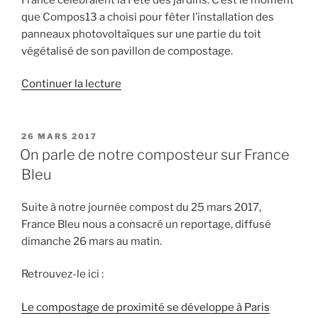
que Compos13 a choisi pour fêter l’installation des
panneaux photovoltaïques sur une partie du toit
végétalisé de son pavillon de compostage.
de
Continuer la lecture
« La
fête
du
PUBLIÉ
26 MARS 2017
LE
« Compost
On parle de notre composteur sur France
branché »
Bleu
:
un
Suite à notre journée compost du 25 mars 2017,
événement
France Bleu nous a consacré un reportage, diffusé
solaire
dimanche 26 mars au matin.
! »
Retrouvez-le ici :
Le compostage de proximité se développe à Paris