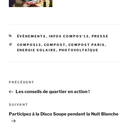
CATÉGORIES
ÉVÉNEMENTS
,
INFOS COMPOS'13
,
PRESSE
ÉTIQUETTES
COMPOS13
,
COMPOST
,
COMPOST PARIS
,
ENERGIE SOLAIRE
,
PHOTOVOLTAÏQUE
Navigation
Article
PRÉCÉDENT
de
précédent
Les conseils de quartier en action !
l’article
Article
SUIVANT
suivant
Participez à la Disco Soupe pendant la Nuit Blanche