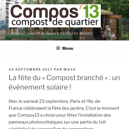
Aller
au
contenu
principal
Compost collectif du Square Héloïse et Abélard
Menu
PUBLIÉ
24 SEPTEMBRE 2017
PAR
MAYA
LE
La fête du « Compost branché » : un
événement solaire !
Hier, le samedi 23 septembre, Paris et l’Ile-de-
France célébraient la Fête des jardins. C’est le moment
que Compos13 a choisi pour fêter l’installation des
panneaux photovoltaïques sur une partie du toit