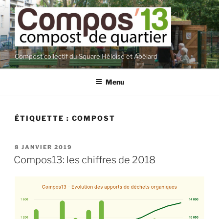
Aller
au
contenu
principal
Compost collectif du Square Héloïse et Abélard
Menu
ÉTIQUETTE :
COMPOST
PUBLIÉ
8 JANVIER 2019
LE
Compos13: les chiffres de 2018