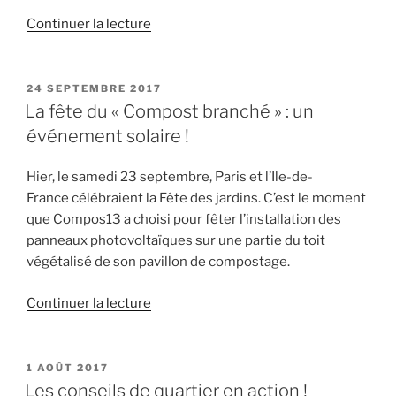
de
Continuer la lecture
« Compos13
fait
son
PUBLIÉ
24 SEPTEMBRE 2017
LE
tamisage
La fête du « Compost branché » : un
–
événement solaire !
RDV
le
Hier, le samedi 23 septembre, Paris et l’Ile-de-
27
France célébraient la Fête des jardins. C’est le moment
janvier
que Compos13 a choisi pour fêter l’installation des
2018 »
panneaux photovoltaïques sur une partie du toit
végétalisé de son pavillon de compostage.
de
Continuer la lecture
« La
fête
du
PUBLIÉ
1 AOÛT 2017
LE
« Compost
Les conseils de quartier en action !