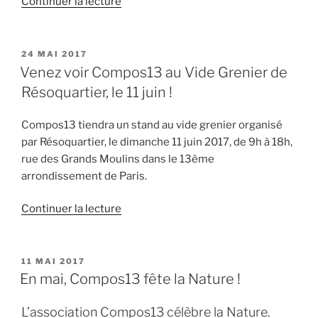
de
Continuer la lecture
« Compos13
a
fêté
PUBLIÉ
24 MAI 2017
LE
ses
Venez voir Compos13 au Vide Grenier de
deux
Résoquartier, le 11 juin !
ans
! »
Compos13 tiendra un stand au vide grenier organisé
par Résoquartier, le dimanche 11 juin 2017, de 9h à 18h,
rue des Grands Moulins dans le 13ème
arrondissement de Paris.
de
Continuer la lecture
« Venez
voir
Compos13
PUBLIÉ
11 MAI 2017
LE
au
En mai, Compos13 fête la Nature !
Vide
Grenier
L’association Compos13 célèbre la Nature.