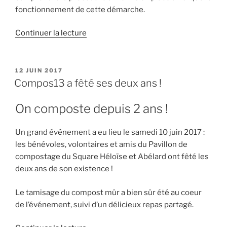
fonctionnement de cette démarche.
de
Continuer la lecture
« Composter
en
ville,
PUBLIÉ
12 JUIN 2017
LE
c’est
Compos13 a fêté ses deux ans !
possible
! »
On composte depuis 2 ans !
Un grand événement a eu lieu le samedi 10 juin 2017 :
les bénévoles, volontaires et amis du Pavillon de
compostage du Square Héloïse et Abélard ont fêté les
deux ans de son existence !
Le tamisage du compost mûr a bien sûr été au coeur
de l’événement, suivi d’un délicieux repas partagé.