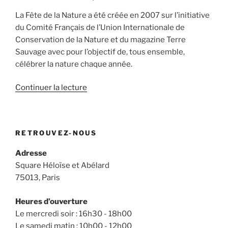
de
La Fête de la Nature a été créée en 2007 sur l’initiative
Résoquartier,
du Comité Français de l’Union Internationale de
le
Conservation de la Nature et du magazine Terre
11
Sauvage avec pour l’objectif de, tous ensemble,
juin
célébrer la nature chaque année.
! »
de
Continuer la lecture
« En
mai,
Compos13
RETROUVEZ-NOUS
fête
la
Adresse
Nature
Square Héloïse et Abélard
! »
75013, Paris
Heures d’ouverture
Le mercredi soir : 16h30 - 18h00
Le samedi matin : 10h00 - 12h00