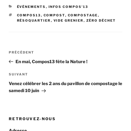
CATÉGORIES
ÉVÉNEMENTS
,
INFOS COMPOS'13
ÉTIQUETTES
COMPOS13
,
COMPOST
,
COMPOSTAGE
,
RÉSOQUARTIER
,
VIDE GRENIER
,
ZÉRO DÉCHET
Navigation
Article
PRÉCÉDENT
de
précédent
En mai, Compos13 fête la Nature !
l’article
Article
SUIVANT
suivant
Venez célébrer les 2 ans du pavillon de compostage le
samedi 10 juin
RETROUVEZ-NOUS
Adresse