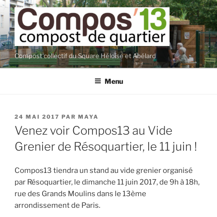
Aller
au
contenu
principal
Compost collectif du Square Héloïse et Abélard
Menu
PUBLIÉ
24 MAI 2017
PAR
MAYA
LE
Venez voir Compos13 au Vide
Grenier de Résoquartier, le 11 juin !
Compos13 tiendra un stand au vide grenier organisé
par Résoquartier, le dimanche 11 juin 2017, de 9h à 18h,
rue des Grands Moulins dans le 13ème
arrondissement de Paris.