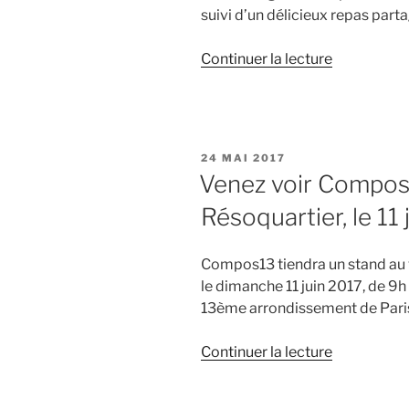
suivi d’un délicieux repas parta
de
Continuer la lecture
« Compos1
a
fêté
ses
PUBLIÉ
24 MAI 2017
deux
LE
Venez voir Compos
ans
Résoquartier, le 11 j
! »
Compos13 tiendra un stand au v
le dimanche 11 juin 2017, de 9h
13ème arrondissement de Pari
de
Continuer la lecture
« Venez
voir