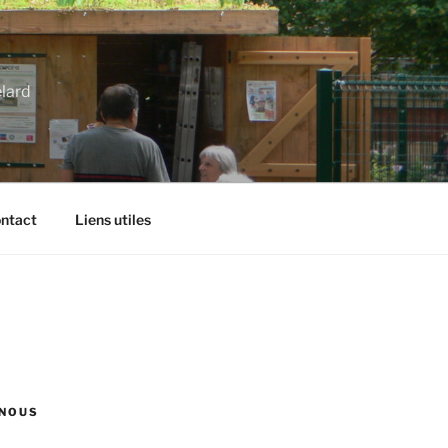
élard
ntact
Liens utiles
NOUS