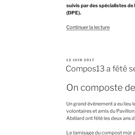
suivis par des spécialistes de 
(DPE).
de
Continuer la lecture
« La
Ville
de
Paris
PUBLIÉ
12 JUIN 2017
et
LE
Compos13 a fêté se
le
composta
On composte dep
dans
les
immeubles 
Un grand événement a eu lieu le
volontaires et amis du Pavill
Abélard ont fêté les deux ans d
Le tamisage du compost mûr a 