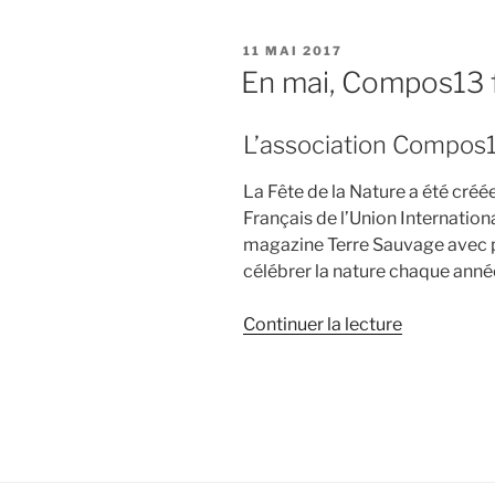
Compos13
au
PUBLIÉ
11 MAI 2017
Vide
LE
En mai, Compos13 f
Grenier
de
L’association Compos1
Résoquartie
le
La Fête de la Nature a été créé
11
Français de l’Union Internation
juin
magazine Terre Sauvage avec po
! »
célébrer la nature chaque anné
de
Continuer la lecture
« En
mai,
Compos13
fête
la
Nature