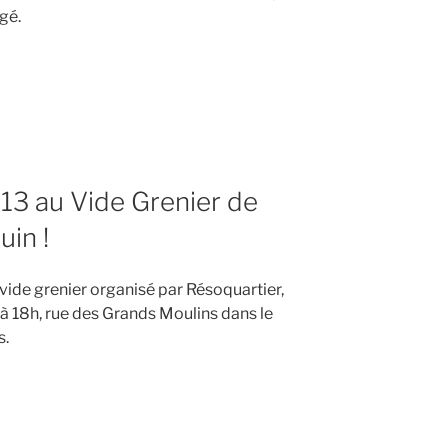
gé.
3
13 au Vide Grenier de
uin !
ide grenier organisé par Résoquartier,
 à 18h, rue des Grands Moulins dans le
s.