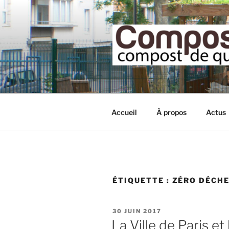
Aller
au
contenu
principal
Accueil
À propos
Actus
ÉTIQUETTE :
ZÉRO DÉCH
PUBLIÉ
30 JUIN 2017
LE
La Ville de Paris e