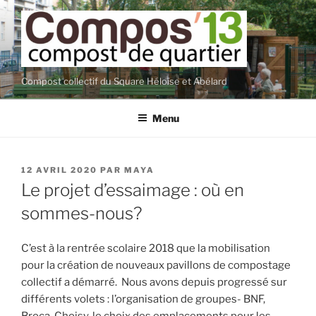
Aller
au
contenu
principal
Compost collectif du Square Héloïse et Abélard
Menu
PUBLIÉ
12 AVRIL 2020
PAR
MAYA
LE
Le projet d’essaimage : où en
sommes-nous?
C’est à la rentrée scolaire 2018 que la mobilisation
pour la création de nouveaux pavillons de compostage
collectif a démarré. Nous avons depuis progressé sur
différents volets : l’organisation de groupes- BNF,