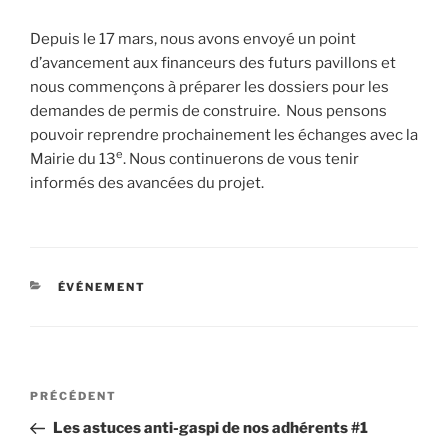
Depuis le 17 mars, nous avons envoyé un point
d’avancement aux financeurs des futurs pavillons et
nous commençons à préparer les dossiers pour les
demandes de permis de construire. Nous pensons
pouvoir reprendre prochainement les échanges avec la
e
Mairie du 13
. Nous continuerons de vous tenir
informés des avancées du projet.
CATÉGORIES
ÉVÉNEMENT
Navigation
Article
PRÉCÉDENT
de
précédent
Les astuces anti-gaspi de nos adhérents #1
l’article