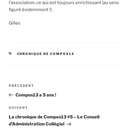
l’association, ce qui est toujours enrichissant (au sens
figuré évidemment !)
Gilles
CATÉGORIES
CHRONIQUE DE COMPOS13
Navigation
Article
PRÉCÉDENT
de
précédent
Compos13 a 5 ans !
l’article
Article
SUIVANT
suivant
La chronique de Compos13 #5 – Le Conseil
d’Administration Collégial