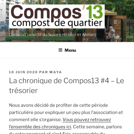
Aller
au
contenu
principal
Compost collectif du Square Héloïse et Abélard
Menu
PUBLIÉ
10 JUIN 2020
PAR
MAYA
LE
La chronique de Compos13 #4 – Le
trésorier
Nous avons décidé de profiter de cette période
particulière pour expliquer un peu plus l’association et
comment elle s’organise.
Vous pouvez retrouvez
l’ensemble des chroniques ici
. Cette semaine, parlons