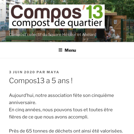
Aller
au
contenu
principal
Compost collectif du Square Héloïse et Abélard
Menu
PUBLIÉ
3 JUIN 2020
PAR
MAYA
LE
Compos13 a 5 ans !
Aujourd’hui, notre association fête son cinquième
anniversaire.
En cinq années, nous pouvons tous et toutes être
fières de ce que nous avons accompli.
Près de 65 tonnes de déchets ont ainsi été valorisées.