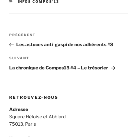
CATÉGORIES
INFOS COMPOS'13
Navigation
Article
PRÉCÉDENT
de
précédent
Les astuces anti-gaspi de nos adhérents #8
l’article
Article
SUIVANT
suivant
La chronique de Compos13 #4 – Le trésorier
RETROUVEZ-NOUS
Adresse
Square Héloïse et Abélard
75013, Paris