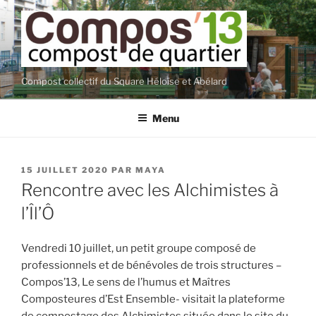
Aller
au
contenu
principal
Compost collectif du Square Héloïse et Abélard
Menu
PUBLIÉ
15 JUILLET 2020
PAR
MAYA
LE
Rencontre avec les Alchimistes à
l’Îl’Ô
Vendredi 10 juillet, un petit groupe composé de
professionnels et de bénévoles de trois structures –
Compos’13, Le sens de l’humus et Maîtres
Composteures d’Est Ensemble- visitait la plateforme