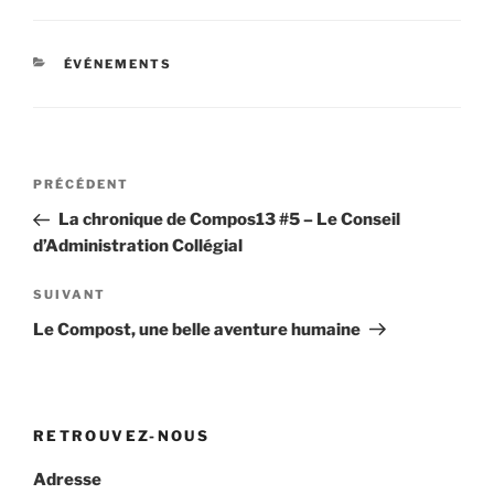
CATÉGORIES
ÉVÉNEMENTS
Navigation
Article
PRÉCÉDENT
de
précédent
La chronique de Compos13 #5 – Le Conseil
l’article
d’Administration Collégial
Article
SUIVANT
suivant
Le Compost, une belle aventure humaine
RETROUVEZ-NOUS
Adresse